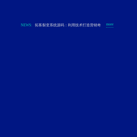
微信小程序微商城：开拓新市场秘诀
承接企业一切公私域流量，关联企业全场
景营...
私域运营服务:解锁企业成长的关键
more
NEWS:
拓客裂变系统源码：利用技术打造营销奇
迹
二级分销模式方案:开启商机，获得额外
收益